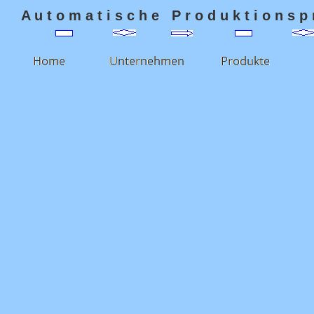
A u t o m a t i s c h e P r o d u k t i o n s p